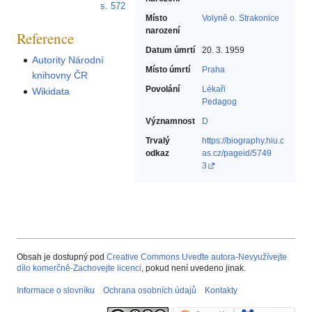
s. 572
Místo
Volyně o. Strakonice
narození
Reference
Datum úmrtí
20. 3. 1959
Autority Národní
Místo úmrtí
Praha
knihovny ČR
Povolání
Lékaři‎
Wikidata
Pedagog‎
Významnost
D
Trvalý
https://biography.hiu.c
odkaz
as.cz/pageid/5749
3
Obsah je dostupný pod
Creative Commons Uveďte autora-Nevyužívejte
dílo komerčně-Zachovejte licenci
, pokud není uvedeno jinak.
Informace o slovníku
Ochrana osobních údajů
Kontakty