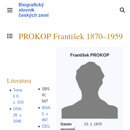
Přeskočit
Biografický
na
slovník
Hlavní menu
Hle
obsah
českých zemí
PROKOP František 1870–1959
Přepnout obsah
František PROKOP
Literatura
SBS
Tome
IV,
š II,
547
s. 633
MSN
OSN
5, s.
28, s.
997
1048
Datum
23. 1. 1870
ČBS,
narození