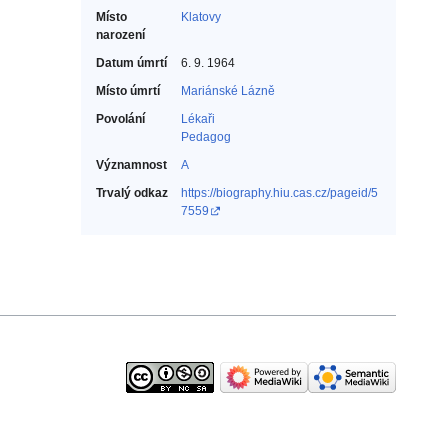
Místo
Klatovy
narození
Datum úmrtí
6. 9. 1964
Místo úmrtí
Mariánské Lázně
Povolání
Lékaři‎
Pedagog‎
Významnost
A
Trvalý odkaz
https://biography.hiu.cas.cz/pageid/5
7559