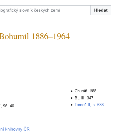
Hledat
Bohumil 1886–1964
Churáň II/88
BL III, 347
Tomeš II, s. 638
, 96, 40
dní knihovny ČR