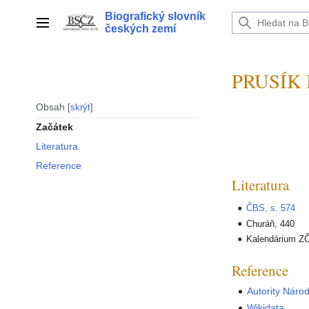
Přeskočit
Biografický slovník
na
Hlavní menu
českých zemí
obsah
PRUSÍK 
Obsah
skrýt
Začátek
Literatura
Reference
Literatura
ČBS, s. 574
Churáň, 440
Kalendárium ZČ
Reference
Autority Náro
Wikidata