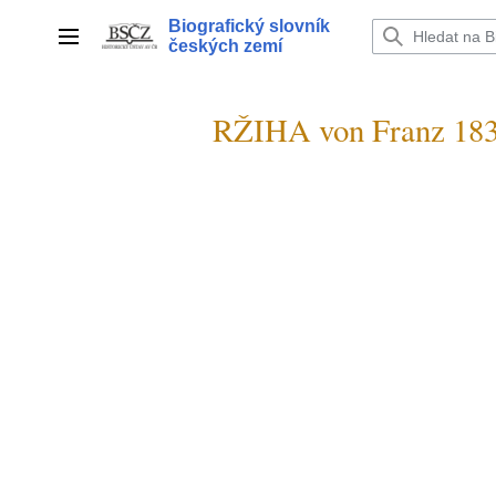
Přeskočit
Biografický slovník
na
Hlavní menu
českých zemí
obsah
RŽIHA von Franz 18