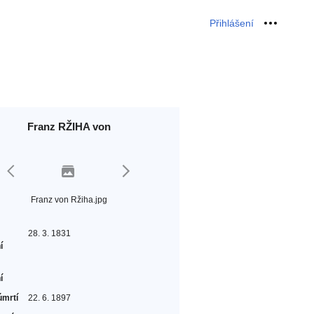
Přihlášení
Osobní 
Franz RŽIHA von
Franz von Ržiha.jpg
28. 3. 1831
í
í
úmrtí
22. 6. 1897