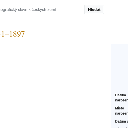
Hledat
31–1897
Datum
narozen
Místo
narozen
Datum 