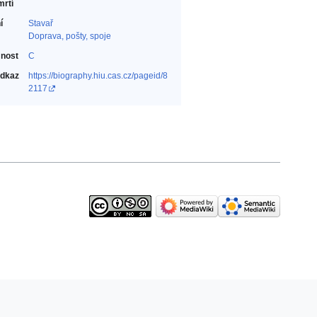
mrtí
í
Stavař‎
Doprava, pošty, spoje‎
nost
C
odkaz
https://biography.hiu.cas.cz/pageid/8
2117