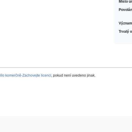
Místo ú
Povolán
Význam
Trvalý 
lo komerčně-Zachovejte licenci
, pokud není uvedeno jinak.