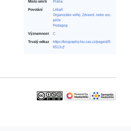
Místo úmrtí
Praha
Povolání
Lékaři‎
Organizátor veřej. Zdravot. nebo soc.
péče‎
Pedagog‎
Významnost
C
Trvalý odkaz
https://biography.hiu.cas.cz/pageid/5
8513