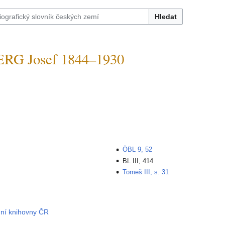
Hledat
RG Josef 1844–1930
ÖBL 9, 52
BL III, 414
Tomeš III, s. 31
dní knihovny ČR