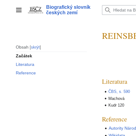
Přeskočit
Biografický slovník
na
Hlavní menu
českých zemí
obsah
REINSBE
Obsah
skrýt
Začátek
Literatura
Reference
Literatura
ČBS, s. 590
Machová
Kudr 120
Reference
Autority Náro
Wikidata