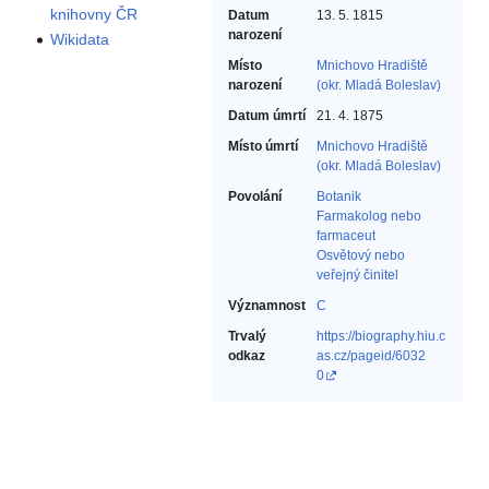
knihovny ČR
Datum
13. 5. 1815
narození
Wikidata
Místo
Mnichovo Hradiště
narození
(okr. Mladá Boleslav)
Datum úmrtí
21. 4. 1875
Místo úmrtí
Mnichovo Hradiště
(okr. Mladá Boleslav)
Povolání
Botanik‎
Farmakolog nebo
farmaceut‎
Osvětový nebo
veřejný činitel‎
Významnost
C
Trvalý
https://biography.hiu.c
odkaz
as.cz/pageid/6032
0