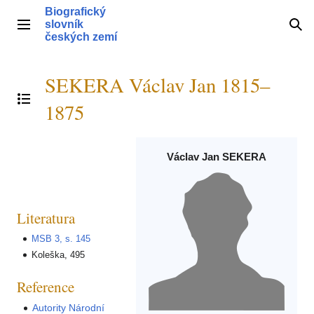
Přeskočit
Biografický
na
slovník
Hlavní menu
Hle
obsah
českých zemí
SEKERA Václav Jan 1815–
Přepnout obsah
1875
Václav Jan SEKERA
Literatura
MSB 3, s. 145
Koleška, 495
Reference
Autority Národní