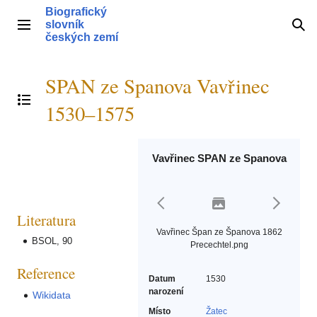
Přeskočit
Biografický
na
slovník
Hlavní menu
Hle
obsah
českých zemí
SPAN ze Spanova Vavřinec
Přepnout obsah
1530–1575
Vavřinec SPAN ze Spanova
Literatura
Vavřinec Špan ze Španova 1862
BSOL, 90
Precechtel.png
Reference
Datum
1530
narození
Wikidata
Místo
Žatec