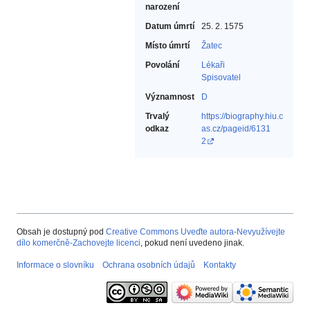
narození
Datum úmrtí
25. 2. 1575
Místo úmrtí
Žatec
Povolání
Lékaři‎
Spisovatel‎
Významnost
D
Trvalý
https://biography.hiu.c
odkaz
as.cz/pageid/6131
2
Obsah je dostupný pod
Creative Commons Uveďte autora-Nevyužívejte
dílo komerčně-Zachovejte licenci
, pokud není uvedeno jinak.
Informace o slovníku
Ochrana osobních údajů
Kontakty