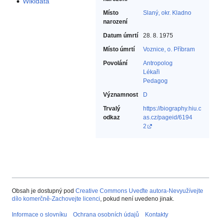
Wikidata
Místo
Slaný, okr. Kladno
narození
Datum úmrtí
28. 8. 1975
Místo úmrtí
Voznice, o. Příbram
Povolání
Antropolog‎
Lékaři‎
Pedagog‎
Významnost
D
Trvalý
https://biography.hiu.c
odkaz
as.cz/pageid/6194
2
Obsah je dostupný pod
Creative Commons Uveďte autora-Nevyužívejte
dílo komerčně-Zachovejte licenci
, pokud není uvedeno jinak.
Informace o slovníku
Ochrana osobních údajů
Kontakty