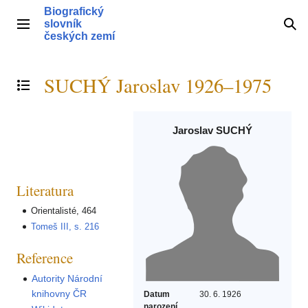
Přeskočit
Biografický
na
slovník
Hlavní menu
Hle
obsah
českých zemí
SUCHÝ Jaroslav 1926–1975
Přepnout obsah
Jaroslav SUCHÝ
Literatura
Orientalisté, 464
Tomeš III, s. 216
Reference
Autority Národní
knihovny ČR
Datum
30. 6. 1926
narození