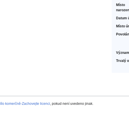
Místo
narozen
Datum 
Místo ú
Povolán
Význam
Trvalý 
lo komerčně-Zachovejte licenci
, pokud není uvedeno jinak.