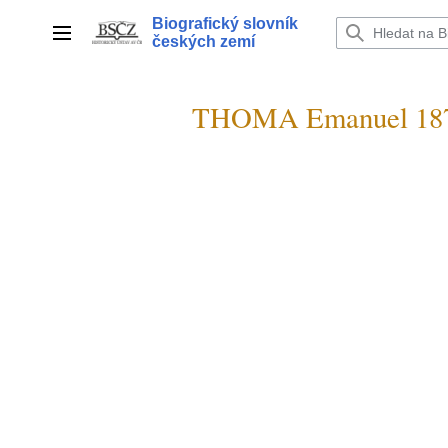
Přeskočit
Biografický slovník
na
Hlavní menu
českých zemí
obsah
THOMA Emanuel 18