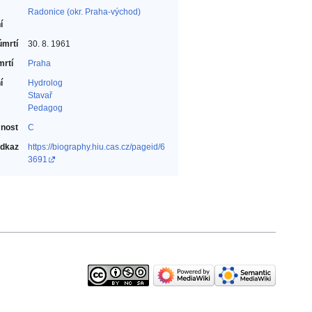
Radonice (okr. Praha-východ)
í
úmrtí
30. 8. 1961
mrtí
Praha
í
Hydrolog‎
Stavař‎
Pedagog‎
nost
C
odkaz
https://biography.hiu.cas.cz/pageid/6
3691