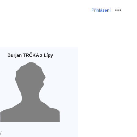
Přihlášení
Osobní 
Burjan TRČKA z Lípy
í