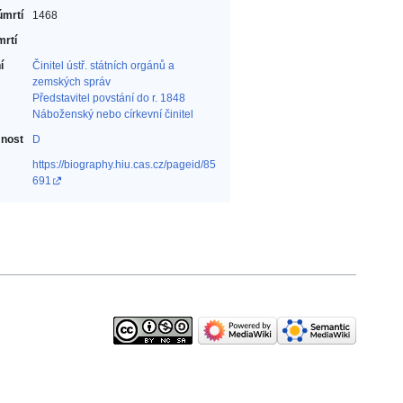
úmrtí
1468
mrtí
í
Činitel ústř. státních orgánů a
zemských správ‎
Představitel povstání do r. 1848‎
Náboženský nebo církevní činitel‎
nost
D
https://biography.hiu.cas.cz/pageid/85
691