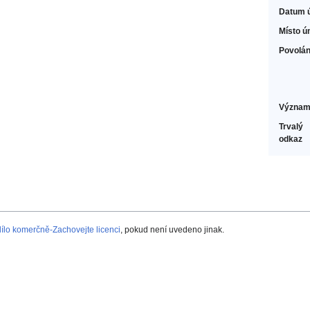
Datum 
Místo ú
Povolán
Význam
Trvalý
odkaz
lo komerčně-Zachovejte licenci
, pokud není uvedeno jinak.