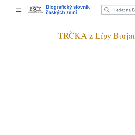
Přeskočit
Biografický slovník
na
Hlavní menu
českých zemí
obsah
TRČKA z Lípy Burjan