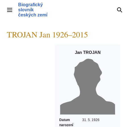
Přeskočit
Biografický
na
slovník
Hlavní menu
Hle
obsah
českých zemí
TROJAN Jan 1926–2015
Jan TROJAN
Datum
31. 5. 1926
narození