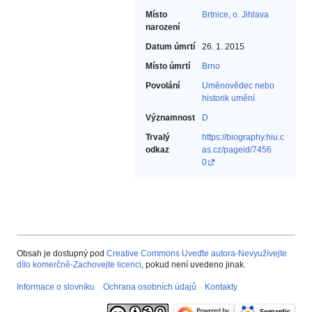
Místo
Brtnice, o. Jihlava
narození
Datum úmrtí
26. 1. 2015
Místo úmrtí
Brno
Povolání
Uměnovědec nebo
historik umění‎
Významnost
D
Trvalý
https://biography.hiu.c
odkaz
as.cz/pageid/7456
0
Obsah je dostupný pod
Creative Commons Uveďte autora-Nevyužívejte
dílo komerčně-Zachovejte licenci
, pokud není uvedeno jinak.
Informace o slovníku
Ochrana osobních údajů
Kontakty