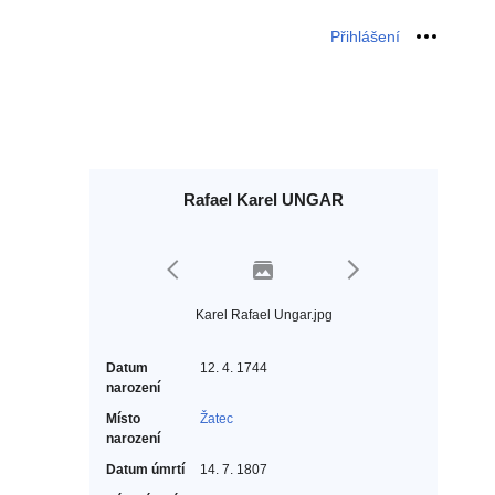
Přihlášení
Osobní 
Rafael Karel UNGAR
Karel Rafael Ungar.jpg
Datum
12. 4. 1744
narození
Místo
Žatec
narození
Datum úmrtí
14. 7. 1807