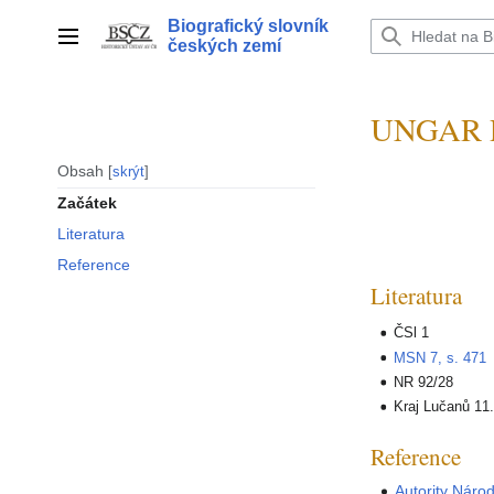
Přeskočit
Biografický slovník
na
Hlavní menu
českých zemí
obsah
UNGAR Ra
Obsah
skrýt
Začátek
Literatura
Reference
Literatura
ČSl 1
MSN 7, s. 471
NR 92/28
Kraj Lučanů 11.
Reference
Autority Náro