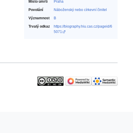
Místo úmrtí
Praha
Povolání
Náboženský nebo církevní činitel‎
Významnost
B
Trvalý odkaz
https://biography.hiu.cas.cz/pageid/6
5071