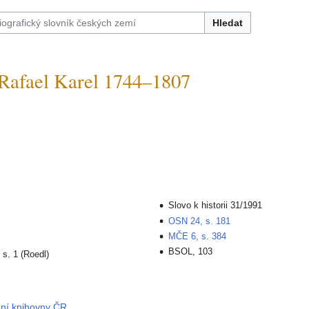
Hledat
fael Karel 1744–1807
Slovo k historii 31/1991
OSN 24, s. 181
MČE 6, s. 384
BSOL, 103
 s. 1 (Roedl)
dní knihovny ČR