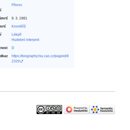
Přerov
í
úmrtí
9. 3. 1981
mrtí
Kroměříž
í
Lékaři‎
Hudební interpret‎
nost
D
odkaz
https://biography.hiu.cas.cz/pageid/8
2329