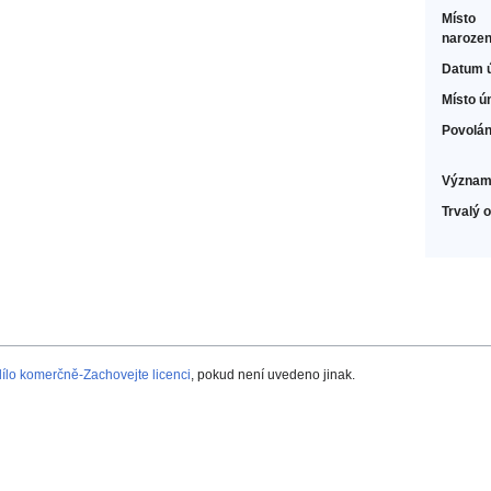
Místo
narozen
Datum 
Místo ú
Povolán
Význam
Trvalý 
lo komerčně-Zachovejte licenci
, pokud není uvedeno jinak.