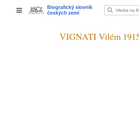
Přeskočit
Biografický slovník
na
Hlavní menu
českých zemí
obsah
VIGNATI Vilém 191