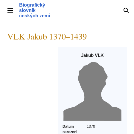
Přeskočit
Biografický
na
slovník
Hlavní menu
Hle
obsah
českých zemí
VLK Jakub 1370–1439
Jakub VLK
Datum
1370
narození