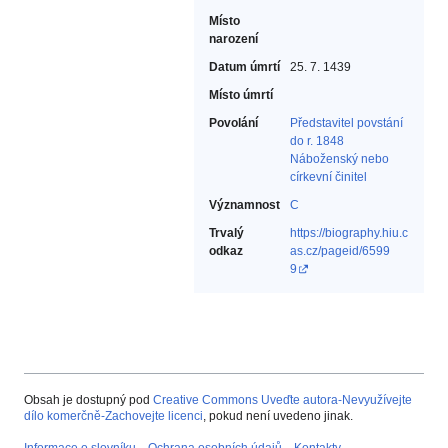
Místo
narození
Datum úmrtí
25. 7. 1439
Místo úmrtí
Povolání
Představitel povstání
do r. 1848‎
Náboženský nebo
církevní činitel‎
Významnost
C
Trvalý
https://biography.hiu.c
odkaz
as.cz/pageid/6599
9
Obsah je dostupný pod
Creative Commons Uveďte autora-Nevyužívejte
dílo komerčně-Zachovejte licenci
, pokud není uvedeno jinak.