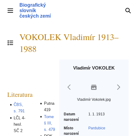
Přeskočit
Biografický
na
slovník
Hlavní menu
Hle
obsah
českých zemí
VOKOLEK Vladimír 1913–
Přepnout obsah
1988
Vladimír VOKOLEK
Literatura
Vladimír Vokolek.jpg
Putna
ČBS,
419
s. 791
Datum
1. 1. 1913
Tome
LČL 4-
narození
š III,
hesl.
Místo
Pardubice
s. 479
SČ 2
narození