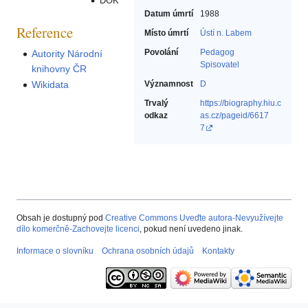
DOK
Datum úmrtí
1988
Reference
Místo úmrtí
Ústí n. Labem
Povolání
Pedagog‎
Autority Národní
Spisovatel‎
knihovny ČR
Wikidata
Významnost
D
Trvalý
https://biography.hiu.c
odkaz
as.cz/pageid/6617
7
Obsah je dostupný pod
Creative Commons Uveďte autora-Nevyužívejte
dílo komerčně-Zachovejte licenci
, pokud není uvedeno jinak.
Informace o slovníku
Ochrana osobních údajů
Kontakty