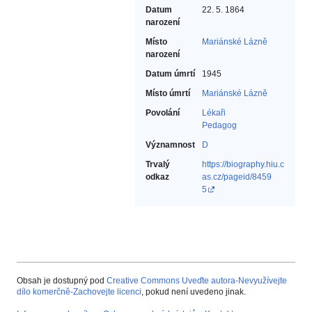
Datum
22. 5. 1864
narození
Místo
Mariánské Lázně
narození
Datum úmrtí
1945
Místo úmrtí
Mariánské Lázně
Povolání
Lékaři‎
Pedagog‎
Významnost
D
Trvalý
https://biography.hiu.c
odkaz
as.cz/pageid/8459
5
Obsah je dostupný pod
Creative Commons Uveďte autora-Nevyužívejte
dílo komerčně-Zachovejte licenci
, pokud není uvedeno jinak.