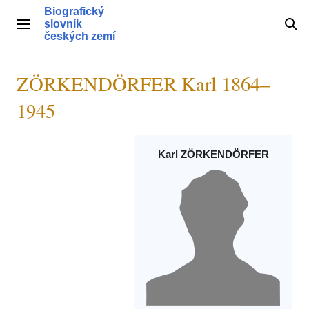
Přeskočit
Biografický
na
slovník
Hlavní menu
Hle
obsah
českých zemí
ZÖRKENDÖRFER Karl 1864–
1945
Karl ZÖRKENDÖRFER