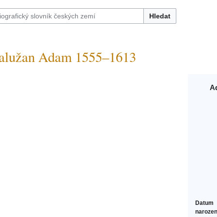
Hledat
užan Adam 1555–1613
A
Datum
narozen