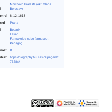
Mnichovo Hradiště (okr. Mladá
í
Boleslav)
úmrtí
8. 12. 1613
mrtí
Praha
í
Botanik‎
Lékaři‎
Farmakolog nebo farmaceut‎
Pedagog‎
nost
B
odkaz
https://biography.hiu.cas.cz/pageid/6
7628