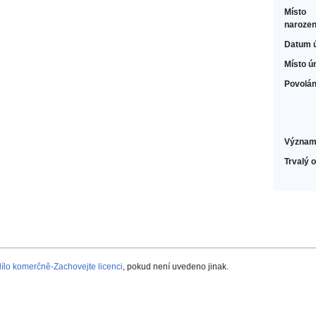
Místo
narozen
Datum 
Místo ú
Povolán
Význam
Trvalý 
lo komerčně-Zachovejte licenci
, pokud není uvedeno jinak.