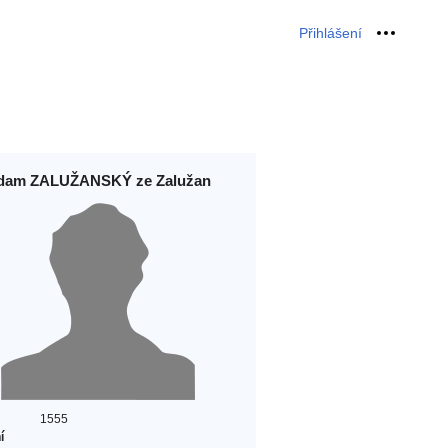
Přihlášení
Osobní 
dam ZALUŽANSKÝ ze Zalužan
1555
í