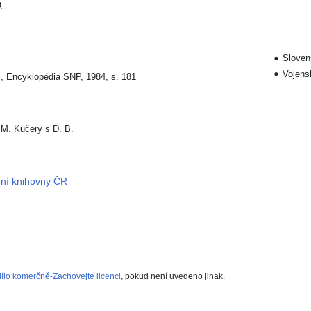
A
Sloven
Vojens
., Encyklopédia SNP, 1984, s. 181
M. Kučery s D. B.
dní knihovny ČR
lo komerčně-Zachovejte licenci
, pokud není uvedeno jinak.