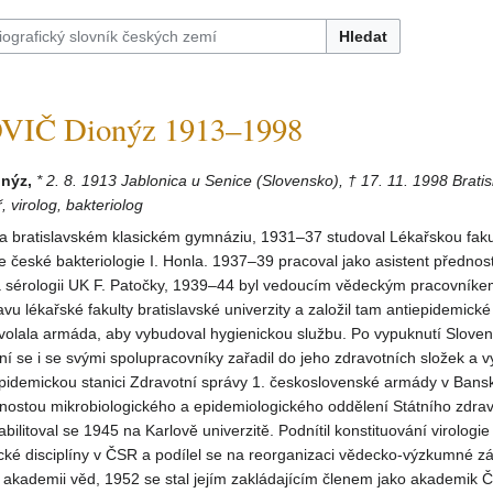
Hledat
IČ Dionýz 1913–1998
nýz,
* 2. 8. 1913 Jablonica u Senice (Slovensko), † 17. 11. 1998 Bratis
, virolog, bakteriolog
a bratislavském klasickém gymnáziu, 1931–37 studoval Lékařskou faku
 české bakteriologie I. Honla. 1937–39 pracoval jako asistent přednos
i a sérologii UK F. Patočky, 1939–44 byl vedoucím vědeckým pracovník
vu lékařské fakulty bratislavské univerzity a založil tam antiepidemické
ovolala armáda, aby vybudoval hygienickou službu. Po vypuknutí Slove
í se i se svými spolupracovníky zařadil do jeho zdravotních složek a vy
pidemickou stanici Zdravotní správy 1. československé armády v Banské
nostou mikrobiologického a epidemiologického oddělení Státního zdra
bilitoval se 1945 na Karlově univerzitě. Podnítil konstituování virologie
ké disciplíny v ČSR a podílel se na reorganizaci vědecko-výzkumné zá
akademii věd, 1952 se stal jejím zakládajícím členem jako akademik 