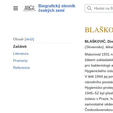
Přeskočit
Biografický slovník
na
Hlavní menu
českých zemí
obsah
BLAŠKOV
Obsah
skrýt
BLAŠKOVIČ, Dio
Začátek
(Slovensko), lékař
Literatura
Maturoval 1931 n
žákem zakladatele
Prameny
pro bakteriologi
Reference
Hygienického ústa
V létě 1944 jej p
národního povstán
Hygienicko-protie
1945–52 byl před
ústavu v Praze, ha
samostatné vědec
Československou 