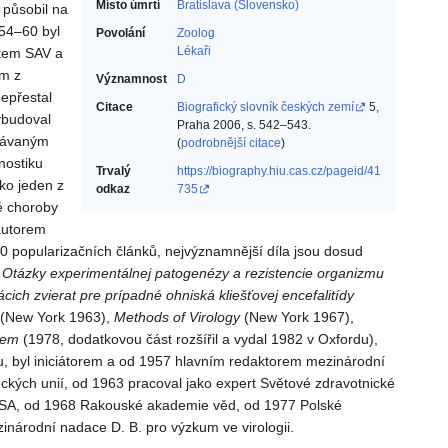
Místo úmrtí
Bratislava (Slovensko)
působil na
954–60 byl
Povolání
Zoolog‎
Lékaři‎
tem SAV a
m z
Významnost
D
epřestal
Citace
Biografický slovník českých zemí
5,
ybudoval
Praha 2006, s. 542–543.
znávaným
(
podrobnější citace
)
nostiku
Trvalý
https://biography.hiu.cas.cz/pageid/41
ako jeden z
odkaz
735
né choroby
autorem
 popularizačních článků, nejvýznamnější díla jsou dosud
,
Otázky
experimentálnej
patogenézy
a rezistencie
organizmu
cich
zvierat
pre prípadné
ohniská
kliešťovej
encefalitídy
(New York 1963),
Methods
of Virology
(New York 1967),
iem
(1978, dodatkovou část rozšířil a vydal 1982 v Oxfordu),
lu, byl iniciátorem a od 1957 hlavním redaktorem mezinárodní
ckých unií, od 1963 pracoval jako expert Světové zdravotnické
SA, od 1968 Rakouské akademie věd, od 1977 Polské
národní nadace D. B. pro výzkum ve virologii.