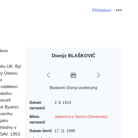
Přihlášení
Osobní 
lava
Dionýz BLAŠKOVIČ
ltu UK. Byl
ty Ústavu
em
 oddělení.
Blaskovic Dionyz portret.png
nského
tvořil
Datum
2. 8. 1913
 Bystrici.
narození
votního
Místo
Jablonica u Senice (Slovensko)
 jako
narození
kladny v
Datum úmrtí
17. 11. 1998
ČSAV. 1953