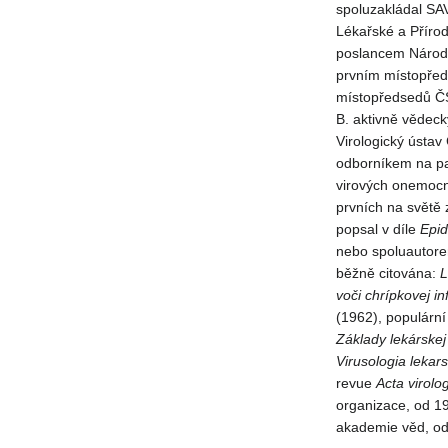
spoluzakládal SA
Lékařské a Přírod
poslancem Národ
prvním místopře
místopředsedů ČS
B. aktivně vědeck
Virologický ústav
odborníkem na pat
virových onemocněn
prvních na světě 
popsal v díle
Epi
nebo spoluautore
běžně citována:
L
voči
chrípkovej
in
(1962), populárn
Základy
lekárskej
Virusologia
lekar
revue
Acta
virolo
organizace, od 1
akademie věd, od