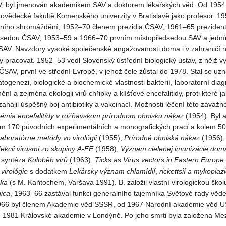
V, byl jmenován akademikem SAV a doktorem lékařských věd. Od 1954 
ovědecké fakultě Komenského univerzity v Bratislavě jako profesor. 1
ního shromáždění, 1952–70 členem prezidia ČSAV, 1961–65 preziden
dsedou ČSAV, 1953–59 a 1966–70 prvním místopředsedou SAV a jední
AV. Navzdory vysoké společenské angažovanosti doma i v zahraničí n
y pracovat. 1952–53 vedl Slovenský ústřední biologický ústav, z nějž v
 ČSAV, první ve střední Evropě, v jehož čele zůstal do 1978. Stal se u
ogenezi, biologické a biochemické vlastnosti bakterií, laboratorní diag
í a zejména ekologii virů chřipky a klíšťové encefalitidy, proti které j
zahájil úspěšný boj antibiotiky a vakcinací. Možnosti léčení této závaž
démia
encefalitídy
v rožňavskom
prírodnom
ohnisku
nákaz
(1954). Byl 
m 170 původních experimentálních a monografických prací a kolem 500
aboratórne
metódy
vo virológii
(1955),
Prírodné
ohniská
nákaz
(1956)
fekcii
virusmi
zo
skupiny
A-FE
(1958),
Význam
cielenej
imunizácie
domá
í syntéza
Koloběh
virů
(1963),
Ticks
as Virus
vectors
in
Eastern
Europe
virológie
s dodatkem
Lekársky
význam
chlamídií
,
rickettsií
a mykoplaz
ska
(s M. Kańtochem, Varšava 1991). B. založil vlastní virologickou ško
gica
, 1963–66 zastával funkci generálního tajemníka Světové rady věde
966 byl členem Akademie věd SSSR, od 1967 Národní akademie věd U
 1981 Královské akademie v Londýně. Po jeho smrti byla založena Mezi