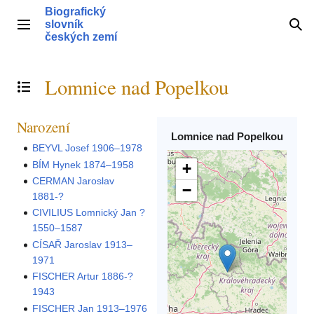
Přeskočit
Biografický
na
slovník
Hlavní menu
Hle
obsah
českých zemí
Lomnice nad Popelkou
Přepnout obsah
Narození
Lomnice nad Popelkou
BEYVL Josef 1906–1978
BÍM Hynek 1874–1958
+
CERMAN Jaroslav
−
1881-?
CIVILIUS Lomnický Jan ?
1550–1587
CÍSAŘ Jaroslav 1913–
1971
FISCHER Artur 1886-?
1943
FISCHER Jan 1913–1976