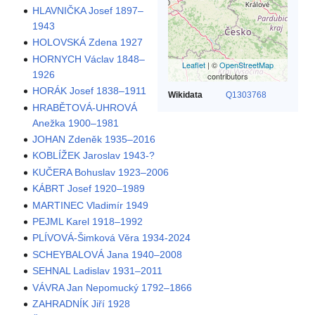
HLAVNIČKA Josef 1897–
1943
HOLOVSKÁ Zdena 1927
HORNYCH Václav 1848–
Leaflet
| ©
OpenStreetMap
1926
contributors
HORÁK Josef 1838–1911
Wikidata
Q1303768
HRABĚTOVÁ-UHROVÁ
Anežka 1900–1981
JOHAN Zdeněk 1935–2016
KOBLÍŽEK Jaroslav 1943-?
KUČERA Bohuslav 1923–2006
KÁBRT Josef 1920–1989
MARTINEC Vladimír 1949
PEJML Karel 1918–1992
PLÍVOVÁ-Šimková Věra 1934-2024
SCHEYBALOVÁ Jana 1940–2008
SEHNAL Ladislav 1931–2011
VÁVRA Jan Nepomucký 1792–1866
ZAHRADNÍK Jiří 1928