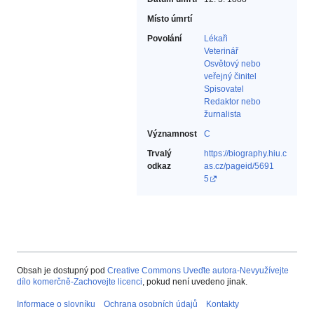
Místo úmrtí
Povolání
Lékaři‎
Veterinář‎
Osvětový nebo
veřejný činitel‎
Spisovatel‎
Redaktor nebo
žurnalista‎
Významnost
C
Trvalý
https://biography.hiu.c
odkaz
as.cz/pageid/5691
5
Obsah je dostupný pod
Creative Commons Uveďte autora-Nevyužívejte
dílo komerčně-Zachovejte licenci
, pokud není uvedeno jinak.
Informace o slovníku
Ochrana osobních údajů
Kontakty