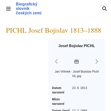
Přeskočit
Biografický
na
slovník
Hlavní menu
Hle
obsah
českých zemí
PICHL Josef Bojislav 1813–1888
Josef Bojislav PICHL
Jan Vilímek - Josef Bojislav Pichl
HL.jpg
Datum
23. 8. 1813
narození
Místo
narození
Datum úmrtí
12. 3. 1888