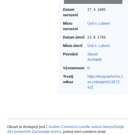
Datum
27. 4. 1685
narození
Místo
Ústí n. Labem
narození
Datum úmrtí
21. 8. 1766
Místo úmrtí
Ústí n. Labem
Povolání
Stavař‎
Architekt‎
Významnost
D
Trvalý
https://biography.hiu.c
odkaz
as.cz/pageid/13672
9
Obsah je dostupný pod
Creative Commons Uveďte autora-Nevyužívejte
dílo komerčně-Zachovejte licenci
, pokud není uvedeno jinak.