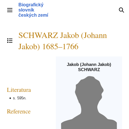
Přeskočit
Biografický
na
slovník
Hlavní menu
Hle
obsah
českých zemí
SCHWARZ Jakob (Johann
Přepnout obsah
Jakob) 1685–1766
Jakob (Johann Jakob)
SCHWARZ
Literatura
s. 595n.
Reference